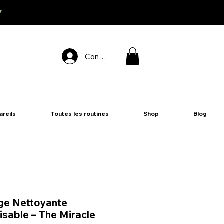
7
Connexion
areils
Toutes les routines
Shop
Blog
ge Nettoyante
lisable – The Miracle