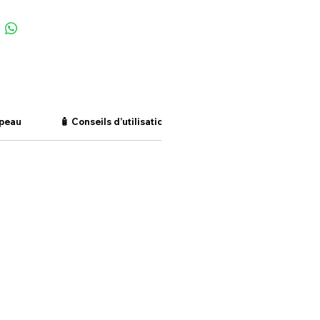
 peau
🧴 Conseils d’utilisation
🌱 Composition & matér