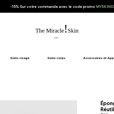
-15% Sur votre
commande
avec le code
promo
MYSKIN0
!
The Miracle
Skin
PARIS
Soins visage
Soins corps
Accessoires et App
Épon
Réuti