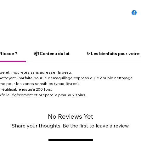
fficace ?
📦 Contenu du lot
✨ Les bienfaits pour votre
age et impuretés sans agresser la peau.
e nettoyant : parfaite pour le démaquillage express ou le double nettoyage.
e pour les zones sensibles (yeux, lèvres).
éutilisable jusqu’à 200 fois.
exfolie légèrement et prépare la peau aux soins.
No Reviews Yet
Share your thoughts. Be the first to leave a review.