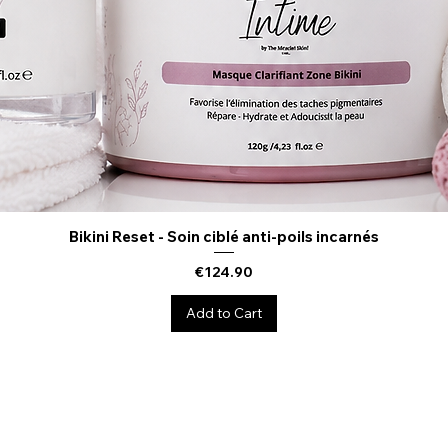
Bikini Reset - Soin ciblé anti-poils incarnés
Quick View
Price
€124.90
Add to Cart