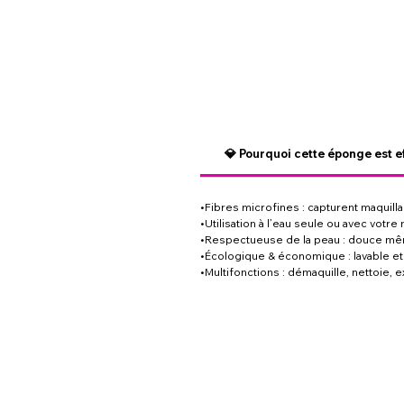
💎 Pourquoi cette éponge est e
•Fibres microfines : capturent maquill
•Utilisation à l’eau seule ou avec votr
•Respectueuse de la peau : douce mêm
•Écologique & économique : lavable et r
•Multifonctions : démaquille, nettoie, 