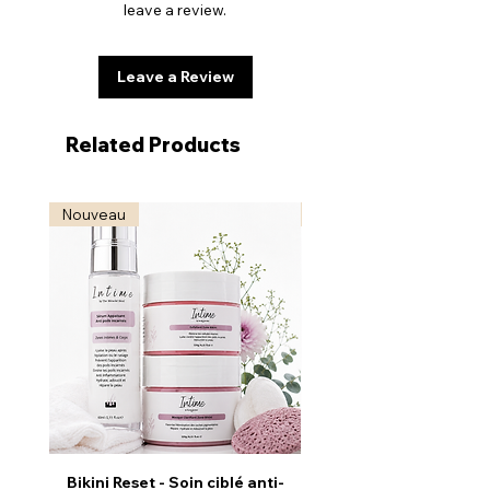
leave a review.
crèmes et gels contour des yeux.
Leave a Review
Related Products
Nouveau
Nouveau
Bikini Reset - Soin ciblé anti-
Radiance Reveal - S