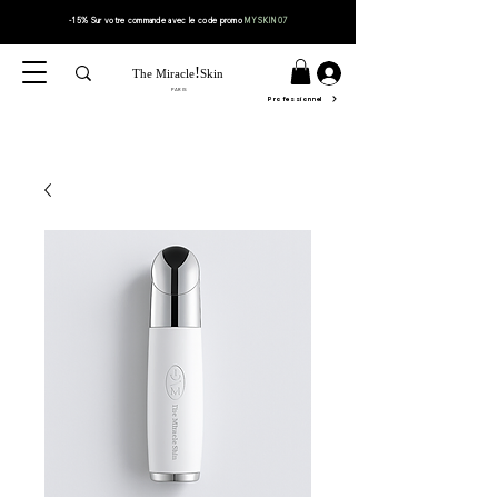
-15% Sur votre
commande
avec le code
promo
MYSKIN07
!
The Miracle
Skin
PARIS
Professionnel