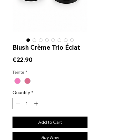
Blush Crème Trio Éclat
Price
€22.90
Teinte
*
Quantity
*
Add to Cart
Buy Now