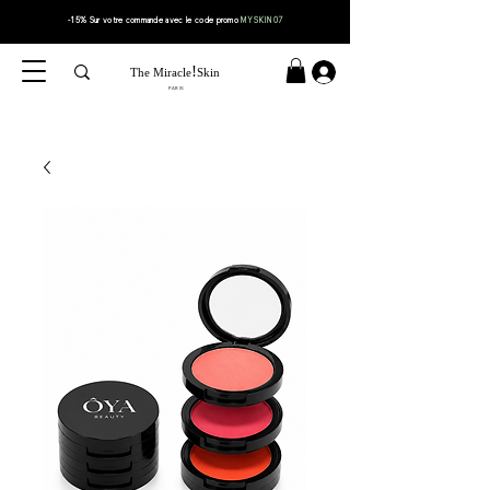
-15% Sur votre
commande
avec le code
promo
MYSKIN07
!
The Miracle
Skin
PARIS