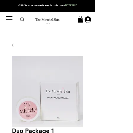
-15% Sur votre
commande
avec le code
promo
MYSKIN07
!
The Miracle
Skin
PARIS
Duo Package 1