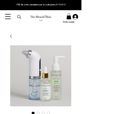
-15% Sur votre
commande
avec le code
promo
MYSKIN07
!
The Miracle
Skin
PARIS
Professionnel