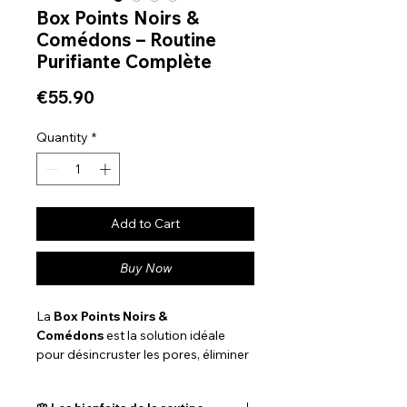
Box Points Noirs &
Comédons – Routine
Purifiante Complète
Price
€55.90
Quantity
*
Add to Cart
Buy Now
La
Box Points Noirs &
Comédons
est la solution idéale
pour désincruster les pores, éliminer
les impuretés et réduire les
comédons tout en respectant