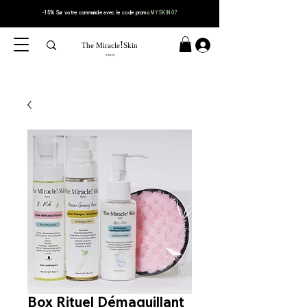
-15% Sur votre
commande
avec le code
promo
MYSKIN07
!
The Miracle
Skin
PARIS
Box Rituel Démaquillant