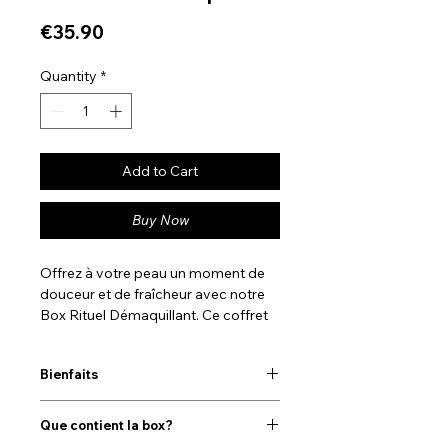
Price
€35.90
Quantity
*
Add to Cart
Buy Now
Offrez à votre peau un moment de
douceur et de fraîcheur avec notre
Box Rituel Démaquillant. Ce coffret
réunit quatre essentiels pour une
routine de démaquillage complète et
Bienfaits
efficace, qui élimine les impuretés
tout en prenant soin de votre peau.
• Démaquillage en profondeur :
L’huile
Combinant des ingrédients naturels
Que contient la box?
démaquillante dissout le maquillage,
et des textures agréables, ce rituel
même le plus tenace, sans obstruer les