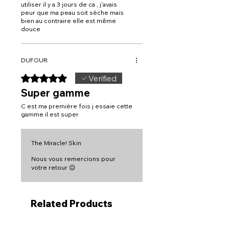
utiliser il y a 3 jours de ca , j'avais
Caprylhydroxamic Acid, Fragrance.
peur que ma peau soit sèche mais
bien au contraire elle est même
Crème Clarifiante Anti-Taches Corps –
douce
Composition (INCI)
\
Aqua, Glycerin, Centella Asiatica Extract,
Phragmites Communis Extract, Glycyrrhiza
Uralensis Root Extract, Angelica
DUFOUR
Polymorpha Sinensis Root Extract, Salvia
Rated 5 out of 5 stars.
Verified
Miltiorrhiza Root Extract, Cornus Officinalis
Extract, Lycium Chinense Root Extract,
Super gamme
Butylene Glycol, Niacinamide, Alpha-
Arbutin, 3-O-Ethyl Ascorbic Acid, 4-
C est ma première fois j essaie cette
gamme il est super
Butylresorcinol, Squalane, Isononyl
Isononanoate, Cetearyl Alcohol, Cetearyl
Glucoside, Kanzou Flavonoid, Glabridin,
Maltodextrin, Madecassoside, Sodium
The Miracle! Skin
Hyaluronate, Sodium Polyglutamate,
Nous vous remercions pour
Inositol, Sclerotium Gum, Asiaticoside,
votre retour 😌
Ceramide NP, Biosaccharide Gum-1,
Polyglyceryl-10 Stearate, Hydrogenated
Lecithin, Sucrose Stearate, Propanediol,
Caprylhydroxamic Acid, Fragrance.
Related Products