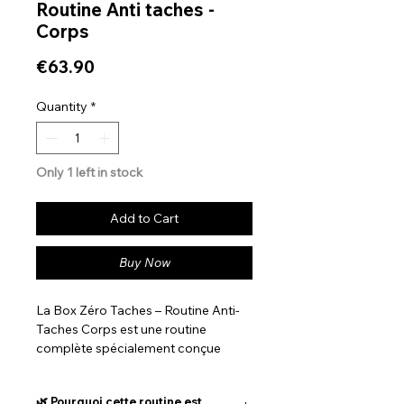
Routine Anti taches -
Corps
Price
€63.90
Quantity
*
Only 1 left in stock
Add to Cart
Buy Now
La Box Zéro Taches – Routine Anti-
Taches Corps est une routine
complète spécialement conçue
pour atténuer les taches
pigmentaires sur le corps, améliorer
🌿 Pourquoi cette routine est