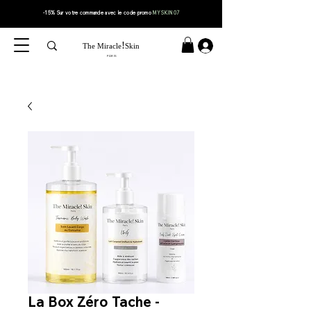
-15% Sur votre
commande
avec le code
promo
MYSKIN07
!
The Miracle
Skin
PARIS
La Box Zéro Tache -