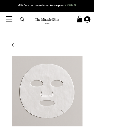
-15% Sur votre
commande
avec le code
promo
MYSKIN07
!
The Miracle
Skin
PARIS