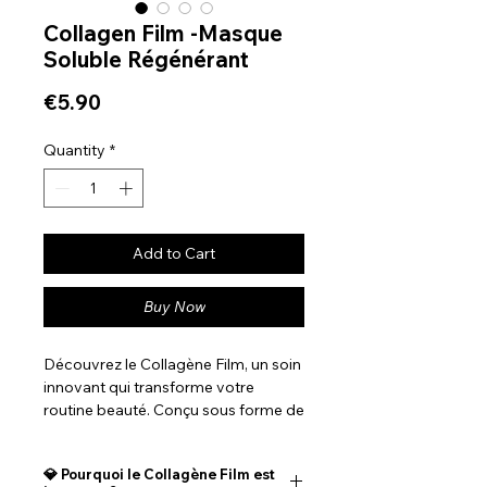
Collagen Film -Masque
Soluble Régénérant
Price
€5.90
Quantity
*
Add to Cart
Buy Now
Découvrez le Collagène Film, un soin
innovant qui transforme votre
routine beauté. Conçu sous forme de
film soluble ultra-fin, ce masque
libère du collagène pur au contact
💎 Pourquoi le Collagène Film est
de l’eau pour pénétrer directement