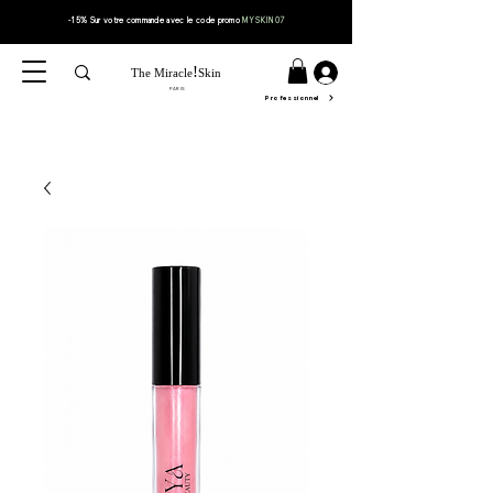
-15% Sur votre
commande
avec le code
promo
MYSKIN07
!
The Miracle
Skin
PARIS
Professionnel