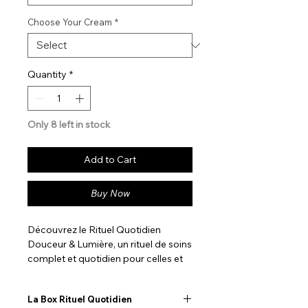
Choose Your Cream
*
Quantity
*
Only 8 left in stock
Add to Cart
Buy Now
Découvrez le Rituel Quotidien
Douceur & Lumière, un rituel de soins
complet et quotidien pour celles et
ceux qui souhaitent
prendre soin de
leur peau sans forcément avoir de
La Box Rituel Quotidien
problèmes spécifiques à traiter.