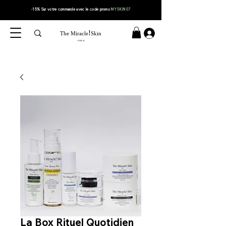
-15% Sur votre
commande
avec le code
promo
MYSKIN07
!
The Miracle
Skin
PARIS
La Box Rituel Quotidien