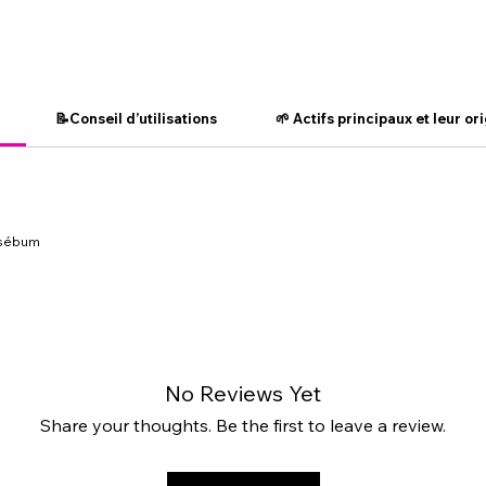
de confo
Résultat
hydratée
📝Conseil d’utilisations
🌱 Actifs principaux et leur or
e sébum
No Reviews Yet
Share your thoughts. Be the first to leave a review.