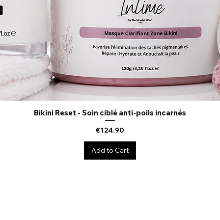
Bikini Reset - Soin ciblé anti-poils incarnés
Quick View
Price
€124.90
Add to Cart