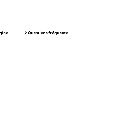
rt sans dessécher la peau.
 : une peau propre, souple,
 et naturellement éclatante.
igine
❓ Questions fréquentes (FAQ)
🧴 Composition (IN