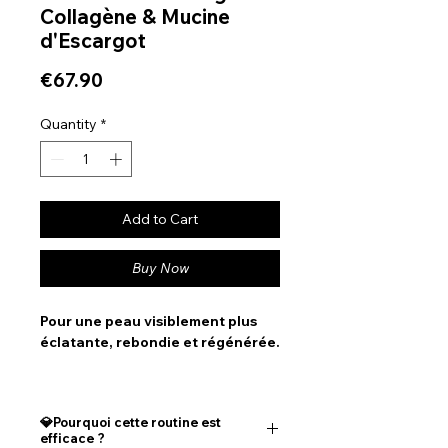
Collagène & Mucine
d'Escargot
Price
€67.90
Quantity
*
Add to Cart
Buy Now
Pour une peau visiblement plus
éclatante, rebondie et régénérée.
Vous rêvez d’un teint lumineux, d’une
peau repulpée, lisse et parfaitement
💎Pourquoi cette routine est
hydratée ?
efficace ?
Notre R
outine Éclat Visage