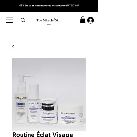
-15% Sur votre
commande
avec le code
promo
MYSKIN07
!
The Miracle
Skin
PARIS
Routine Éclat Visage