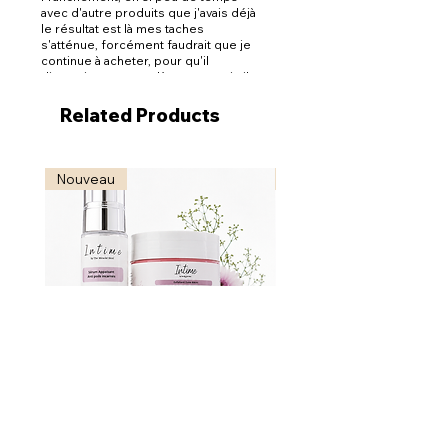
la luminosité du teint.
avec d'autre produits que j'avais déjà
le résultat est là mes taches
s'atténue, forcément faudrait que je
continue à acheter, pour qu'il
disparaissent complètement mais il y
a du mieux, et je prendrais la crème
cet fois-ci
Related Products
Nouveau
Nouveau
Bikini Reset - Soin ciblé anti-
Radiance Reveal - S
poils incarnés
Illuminateur & Revitali