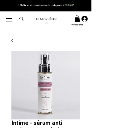
-15% Sur votre
commande
avec le code
promo
MYSKIN07
!
The Miracle
Skin
PARIS
Professionnel
Intime - sérum anti