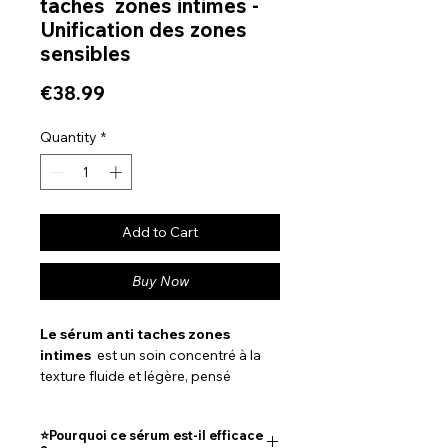
taches zones intimes -
Unification des zones
sensibles
Price
€38.99
Quantity
*
Add to Cart
Buy Now
Le sérum anti taches zones
intimes
est un soin concentré à la
texture fluide et légère, pensé
pour
unifier, apaiser et
illuminer
les zones les plus délicates
⭐️Pourquoi ce sérum est-il efficace
du corps : -Pubis,