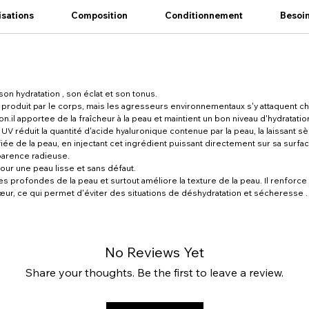
isations
Composition
Conditionnement
Besoi
n hydratation , son éclat et son tonus.
 produit par le corps, mais les agresseurs environnementaux s'y attaquent ch
n.il apportee de la fraîcheur à la peau et maintient un bon niveau d'hydratatio
ns UV réduit la quantité d'acide hyaluronique contenue par la peau, la laissant
iée de la peau, en injectant cet ingrédient puissant directement sur sa surfa
pparence radieuse.
our une peau lisse et sans défaut.
rofondes de la peau et surtout améliore la texture de la peau. Il renforce au
cœur, ce qui permet d'éviter des situations de déshydratation et sécheresse .
No Reviews Yet
Share your thoughts. Be the first to leave a review.