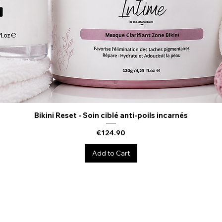
Bikini Reset - Soin ciblé anti-poils incarnés
Quick View
Price
€124.90
Add to Cart