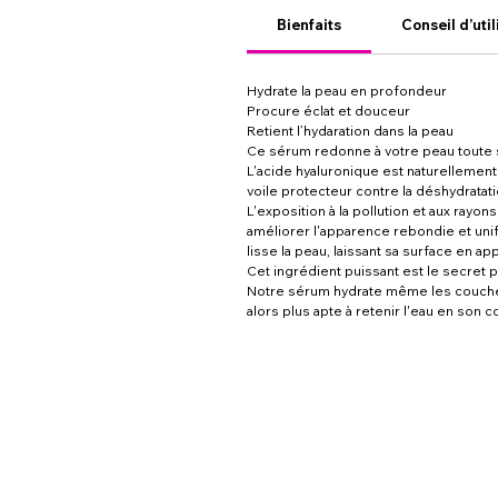
Bienfaits
Conseil d’util
Hydrate la peau en profondeur
Procure éclat et douceur
Retient l’hydaration dans la peau
Ce sérum redonne à votre peau toute so
L'acide hyaluronique est naturellement
voile protecteur contre la déshydratatio
L'exposition à la pollution et aux rayo
améliorer l'apparence rebondie et unif
lisse la peau, laissant sa surface en a
Cet ingrédient puissant est le secret p
Notre sérum hydrate même les couches p
alors plus apte à retenir l'eau en son 