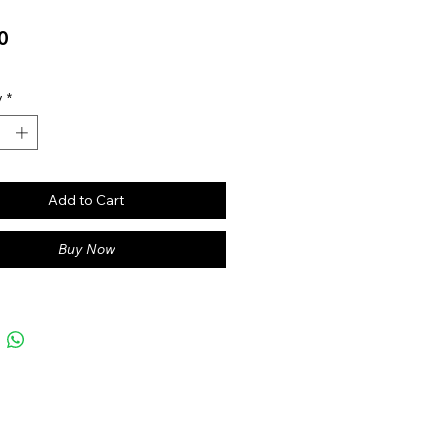
Price
0
y
*
Add to Cart
Buy Now