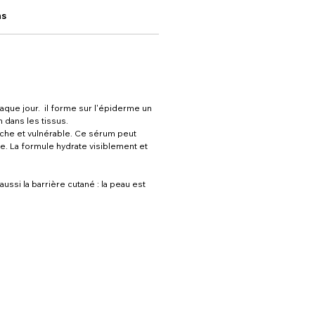
ns
aque jour. il forme sur l'épiderme un
n dans les tissus.
 sèche et vulnérable. Ce sérum peut
ce. La formule hydrate visiblement et
ssi la barrière cutané : la peau est