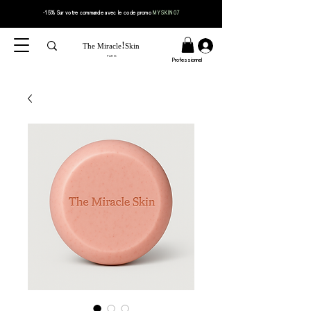
-15% Sur votre
commande
avec le code
promo
MYSKIN07
!
The Miracle
Skin
PARIS
Professionnel