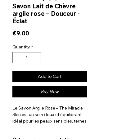
Savon Lait de Chèvre
argile rose – Douceur -
Éclat
Price
€9.00
Quantity
*
Add to Cart
Buy Now
Le Savon Argile Rose – The Miracle
Skin est un soin doux et équilibrant,
idéal pour les peaux sensibles, ternes
ou sujettes aux rougeurs. L’argile
rose, mélange naturel d’argile