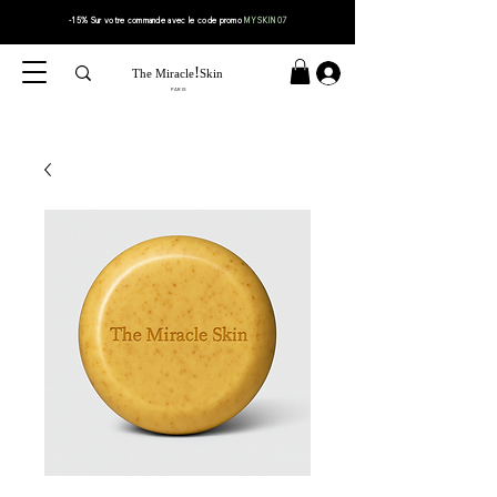
-15% Sur votre
commande
avec le code
promo
MYSKIN07
!
The Miracle
Skin
PARIS