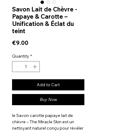
Savon Lait de Chèvre -
Papaye & Carotte –
Unification & Éclat du
teint
Price
€9.00
Quantity
*
Add to Cart
Buy Now
le Savon carotte papaye lait de
chèvre – The Miracle Skin est un
nettoyant naturel conçu pour révéler
l’éclat de la peau et favoriser un teint