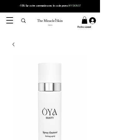
-15% Sur votre
commande
avec le code
promo
MYSKIN07
!
The Miracle
Skin
PARIS
Professionnel