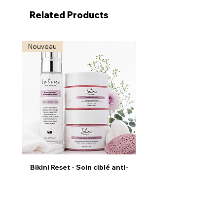
Related Products
Nouveau
Nouveau
Bikini Reset - Soin ciblé anti-
Radiance Reveal - S
poils incarnés
Illuminateur & Revitali
Price
€124.90