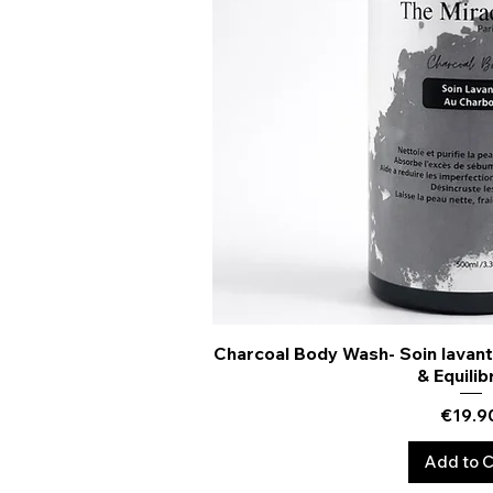
Charcoal Body Wash- Soin lavant 
Quick Vi
& Equilib
Price
€19.9
Add to C