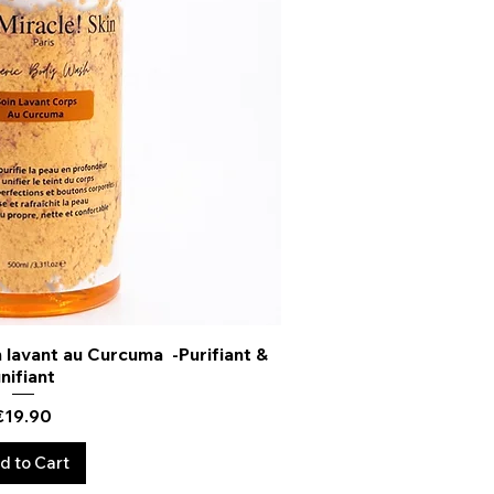
 lavant au Curcuma -Purifiant &
uick View
nifiant
Price
€19.90
d to Cart