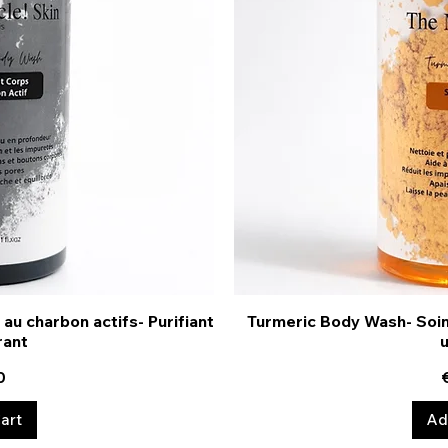
au charbon actifs- Purifiant
Turmeric Body Wash- Soin
ew
Q
rant
u
0
art
Ad