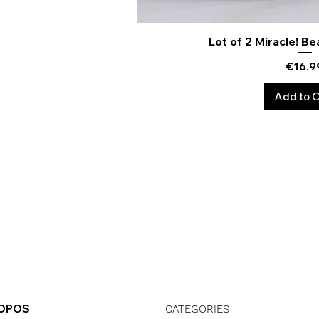
Lot of 2 Miracle! Be
Quick Vi
Price
€16.9
Add to C
ROPOS
CATEGORIES