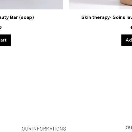
auty Bar (soap)
Skin therapy- Soins la
ew
Q
9
art
Ad
OU
OUR INFORMATIONS