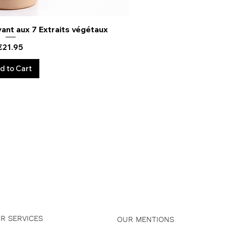
vant aux 7 Extraits végétaux
uick View
Price
€21.95
d to Cart
R SERVICES
OUR MENTIONS