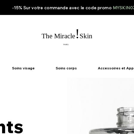
-15% Sur votre
commande
avec le code
promo
MYSKIN0
!
The Miracle
Skin
PARIS
Soins visage
Soins corps
Accessoires et App
nts