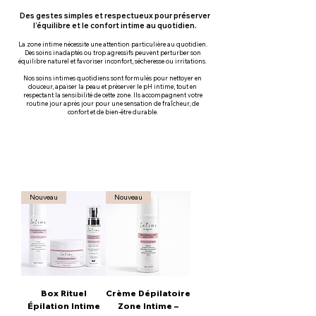
Des gestes simples et respectueux pour préserver
l’équilibre et le confort intime au quotidien.
La zone intime nécessite une attention particulière au quotidien.
Des soins inadaptés ou trop agressifs peuvent perturber son
équilibre naturel et favoriser inconfort, sécheresse ou irritations.
Nos soins intimes quotidiens sont formulés pour nettoyer en
douceur, apaiser la peau et préserver le pH intime, tout en
respectant la sensibilité de cette zone. Ils accompagnent votre
routine jour après jour pour une sensation de fraîcheur, de
confort et de bien-être durable.
Nouveau
Nouveau
Box Rituel
Crème Dépilatoire
Épilation Intime
Zone Intime –