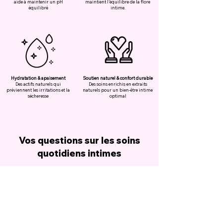
aide à maintenir un pH
maintient l’équilibre de la flore
équilibré
intime.
Hydratation & apaisement
Soutien naturel & confort durable
Des actifs naturels qui
Des soins enrichis en extraits
préviennent les irritations et la
naturels pour un bien-être intime
sécheresse
optimal
Vos questions sur les soins
quotidiens intimes
🔹 “Pourquoi est-il important d’utiliser une mousse
lavante intime spécifique ?”
👉 Un nettoyant classique peut être trop agressif et perturber
l’équilibre de la flore intime. Une mousse lavante douce
respecte le pH et protège contre les irritations.
🔹 “À quoi sert une huile intime ?”