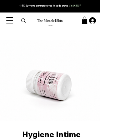
-15% Sur votre
commande
avec le code
promo
MYSKIN07
!
The Miracle
Skin
PARIS
Hygiene
Intime