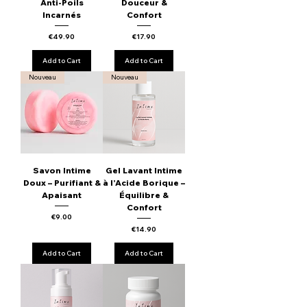
Anti-Poils
Douceur &
Incarnés
Confort
Price
Price
€49.90
€17.90
Add to Cart
Add to Cart
Nouveau
Nouveau
Savon Intime
Gel Lavant Intime
Doux – Purifiant &
à l’Acide Borique –
Apaisant
Équilibre &
Confort
Price
€9.00
Price
€14.90
Add to Cart
Add to Cart