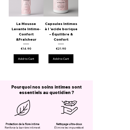
La Mousse
Capsules Intimes
Lavante Intime-
à l 'acide borique
Confort
– Équilibre &
&Fraîcheur
Confort
Price
Price
€14.90
€21.90
Add to Cart
Add to Cart
Pourquoi nos soins intimes sont
essentiels au quotidien ?
Protection de la flore intime
Nettoyage ultra-doux
Renforce la barrière intime et
Élimine les impuretés et