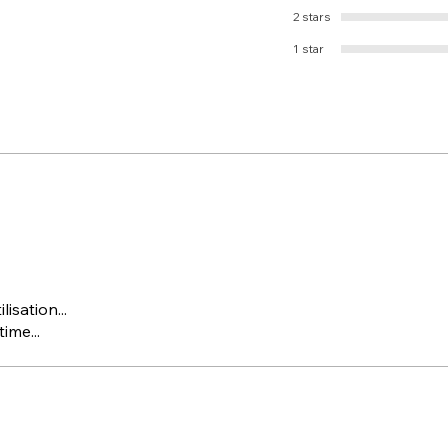
2 stars
1 star
isation...
ime...