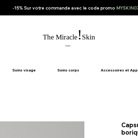
-15% Sur votre
commande
avec le code
promo
MYSKIN0
!
The Miracle
Skin
PARIS
Soins visage
Soins corps
Accessoires et App
Capsu
boriq