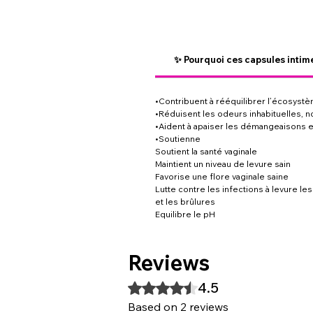
✨ Pourquoi ces capsules intime
•Contribuent à rééquilibrer l’écosystè
•Réduisent les odeurs inhabituelles, 
•Aident à apaiser les démangeaisons et 
•Soutienne
Soutient la santé vaginale
Maintient un niveau de levure sain
Favorise une flore vaginale saine
Lutte contre les infections à levure 
et les brûlures
Equilibre le pH
Reviews
4.5
Rated 4.5 out of 5 stars.
Based on 2 reviews