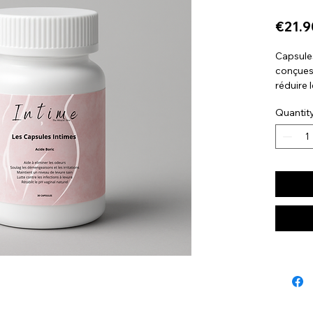
€21.9
Capsules
conçues 
réduire 
favorise
Quantit
Elles co
d’odeurs
d’inconf