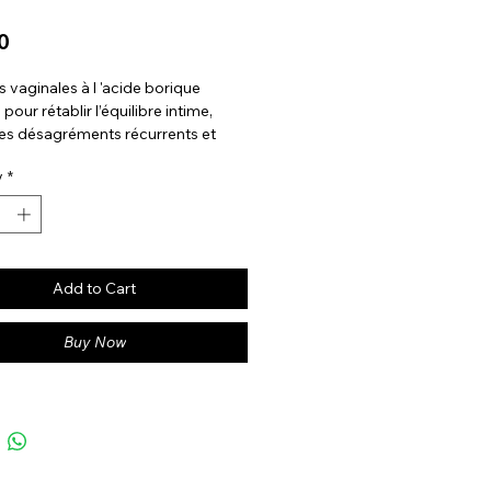
Price
0
 vaginales à l 'acide borique
pour rétablir l’équilibre intime,
les désagréments récurrents et
r un environnement intime sain.
y
*
nstituent un soutien adapté en cas
 gênantes, d’humidité excessive,
ort ou de déséquilibre de la flore.
Add to Cart
Buy Now