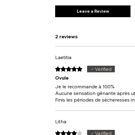
Leave a Review
2 reviews
Laetitia
Rated 5 out of 5 stars.
Verified
Ovule
Je le recommande à 100%
Aucune sensation gênante après util
Finis les périodes de sécheresses int
Litha
Rated 4 out of 5 stars.
Verified