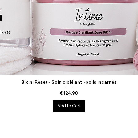
Bikini Reset - Soin ciblé anti-poils incarnés
Quick View
Price
€124.90
Add to Cart