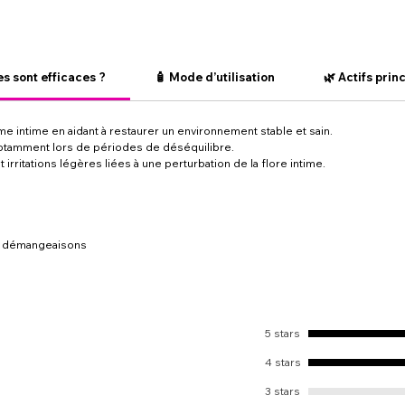
s sont efficaces ?
🧴 Mode d’utilisation
🌿 Actifs prin
me intime en aidant à restaurer un environnement stable et sain.
notamment lors de périodes de déséquilibre.
irritations légères liées à une perturbation de la flore intime.
les démangeaisons
5 stars
4 stars
3 stars