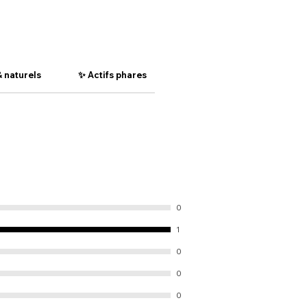
& naturels
✨ Actifs phares
❓ Questions fréquentes (FA
0
1
0
0
0