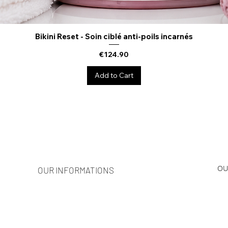
Bikini Reset - Soin ciblé anti-poils incarnés
Quick View
Price
€124.90
Add to Cart
OU
OUR INFORMATIONS