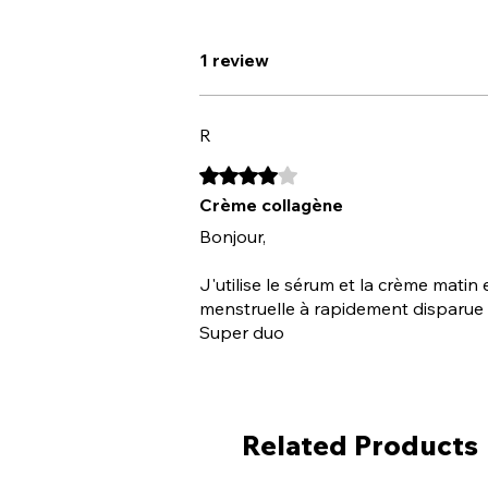
1 review
R
Rated 4 out of 5 stars.
Crème collagène
Bonjour,
J'utilise le sérum et la crème matin
menstruelle à rapidement disparue e
Super duo
Related Products