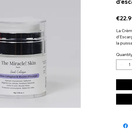
d'esc
€22.9
La Crèm
d’Escarg
la puiss
la mucin
Quantit
probioti
cellulair
Grâce à 
peptides
améliorer
ridules 
visage. 
durablem