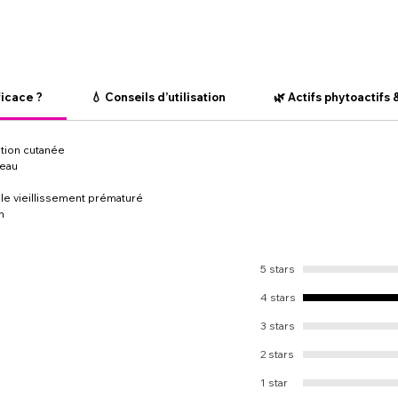
ficace ?
💧 Conseils d’utilisation
🌿 Actifs phytoactifs 
ation cutanée
peau
 le vieillissement prématuré
n
5 stars
4 stars
3 stars
2 stars
1 star