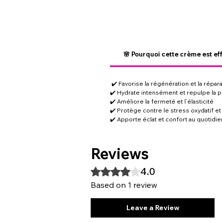
🌸 Pourquoi cette crème est ef
✔️ Favorise la régénération et la répar
✔️ Hydrate intensément et repulpe la 
✔️ Améliore la fermeté et l’élasticité
✔️ Protège contre le stress oxydatif et
✔️ Apporte éclat et confort au quotidie
Reviews
4.0
Rated 4 out of 5 stars.
Based on 1 review
Leave a Review