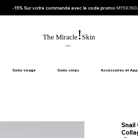
-15% Sur votre
commande
avec le code
promo
MYSKIN0
!
The Miracle
Skin
PARIS
Soins visage
Soins corps
Accessoires et App
Snail
Colla