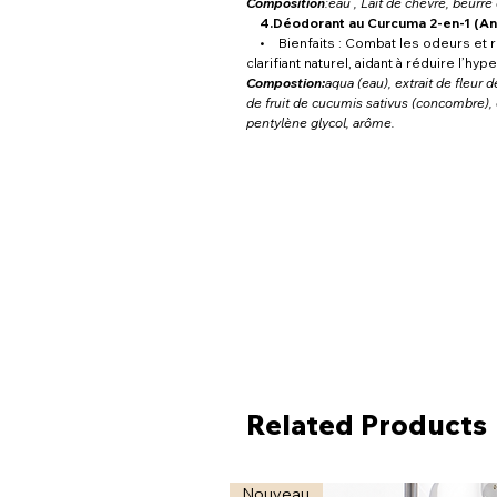
Composition
:eau , Lait de chèvre, beurr
4.Déodorant au Curcuma 2-en-1 (Anti
• Bienfaits : Combat les odeurs et ré
clarifiant naturel, aidant à réduire l’h
Compostion:
aqua (eau), extrait de fleur 
de fruit de cucumis sativus (concombre), e
pentylène glycol, arôme.
Related Products
Nouveau