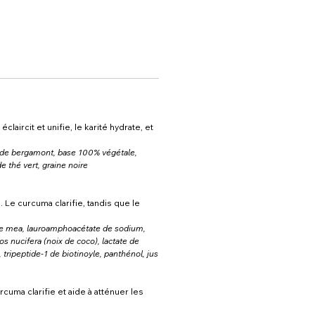
laircit et unifie, le karité hydrate, et
le de bergamont, base 100% végétale,
e thé vert, graine noire
 Le curcuma clarifie, tandis que le
ide mea, lauroamphoacétate de sodium,
s nucifera (noix de coco), lactate de
 tripeptide-1 de biotinoyle, panthénol, jus
cuma clarifie et aide à atténuer les