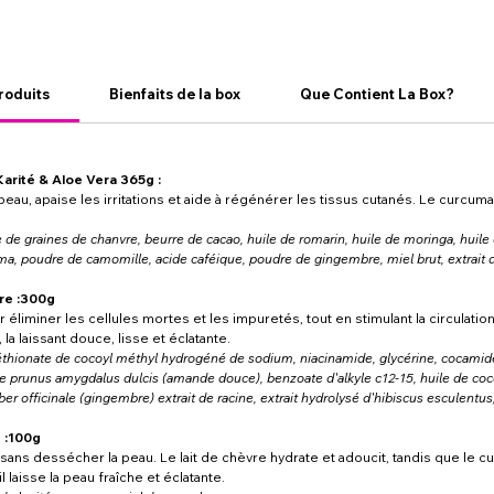
roduits
Bienfaits de la box
Que Contient La Box?
rité & Aloe Vera 365g :
au, apaise les irritations et aide à régénérer les tissus cutanés. Le curcuma éc
e de graines de chanvre, beurre de cacao, huile de romarin, huile de moringa, hui
a, poudre de camomille, acide caféique, poudre de gingembre, miel brut, extrait d
re :300g
liminer les cellules mortes et les impuretés, tout en stimulant la circulation.
a laissant douce, lisse et éclatante.
séthionate de cocoyl méthyl hydrogéné de sodium, niacinamide, glycérine, cocam
e prunus amygdalus dulcis (amande douce), benzoate d'alkyle c12-15, huile de coco
er officinale (gingembre) extrait de racine, extrait hydrolysé d'hibiscus esculentus,
 :100g
ns dessécher la peau. Le lait de chèvre hydrate et adoucit, tandis que le cur
l laisse la peau fraîche et éclatante.