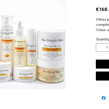
€168
Offrez à
complèt
Corps, 
spécial
Quantit
peau de 
des prod
allie pur
naturel.
soin glob
visage e
complèt