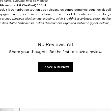
e de karité, curcuma, miel de manuka
transpirant & Clarifiant) 100ml:
duit la transpiration tout en éclaircissant les zones sombres sous les aisse
yperpigmentation, pour une sensation de fraîcheur et de confiance tout au long 
de prunus speciosa, niacinamide, arbutine, acide 3-o-éthyl ascorbique, extrait de fe
xtrait d'aloe barbadensis, extrait d'hamamélis virginiana, butylène glycol, bétaïne
No Reviews Yet
Share your thoughts. Be the first to leave a review.
Leave a Review