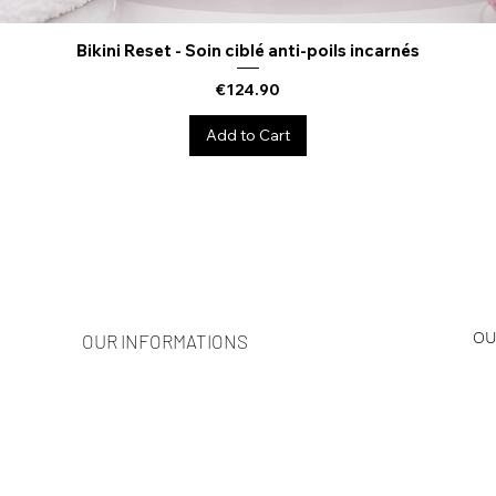
Bikini Reset - Soin ciblé anti-poils incarnés
Quick View
Price
€124.90
Add to Cart
OU
OUR INFORMATIONS