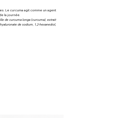
lles. Le curcuma agit comme un agent
de la journée.
uille de curcuma longa (curcuma), extrait
, hyaluronate de sodium, 1,2-hexanediol,