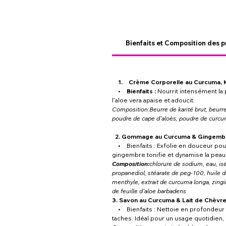
Bienfaits et Composition des p
1. Crème Corporelle au Curcuma, Ka
•
Bienfaits :
Nourrit intensément la pe
l’aloe vera apaise et adoucit.
Composition:Beurre de karité brut, beurr
poudre de cape d'aloès, poudre de curcum
2. Gommage au Curcuma & Gingemb
• Bienfaits : Exfolie en douceur pour é
gingembre tonifie et dynamise la peau, l
Composition:
chlorure de sodium, eau, i
propanediol, stéarate de peg-100, huile d
menthyle, extrait de curcuma longa, zingib
de feuille d'aloe barbadens
3. Savon au Curcuma & Lait de Chèvre
• Bienfaits : Nettoie en profondeur sa
taches. Idéal pour un usage quotidien, i