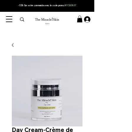
-15% Sur votre
commande
avec le code
promo
MYSKIN07
!
The Miracle
Skin
PARIS
Day Cream-Crème de