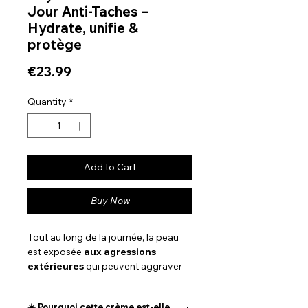
Jour Anti-Taches –
Hydrate, unifie &
protège
Price
€23.99
Quantity
*
Add to Cart
Buy Now
Tout au long de la journée, la peau
est exposée
aux agressions
extérieures
qui peuvent aggraver
les taches pigmentaires et ternir le
teint.
La Crème de Jour Anti-
☀️ Pourquoi cette crème est-elle