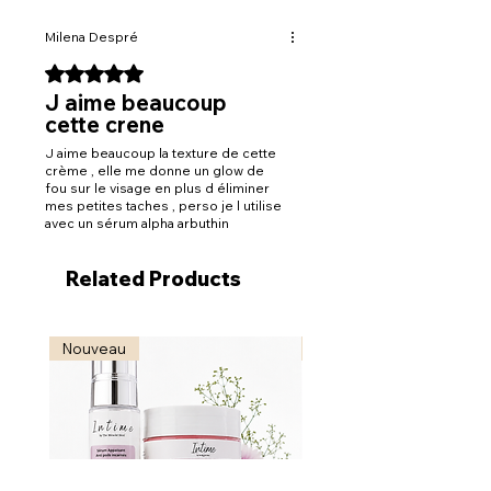
Milena Despré
Rated 5 out of 5 stars.
J aime beaucoup
cette crene
J aime beaucoup la texture de cette
crème , elle me donne un glow de
fou sur le visage en plus d éliminer
mes petites taches , perso je l utilise
avec un sérum alpha arbuthin
Related Products
Nouveau
Nouveau