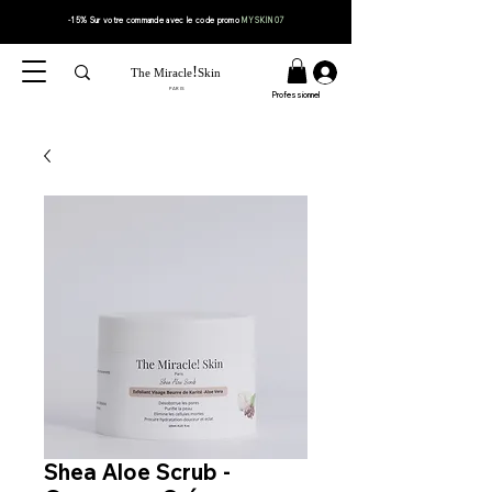
-15% Sur votre
commande
avec le code
promo
MYSKIN07
!
The Miracle
Skin
PARIS
Professionnel
Shea Aloe Scrub -