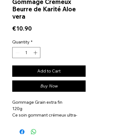
Gommage Crémeux
Beurre de Karité Aloe
vera
Price
€10.90
Quantity
*
Add to Cart
Buy Now
Gommage Grain extra fin
120g
Ce soin gommant crémeux ultra-
fondant éélimine naturellement les
cellules mortes. Grâce à son super
pouvoir exfoliant, le grain de peau