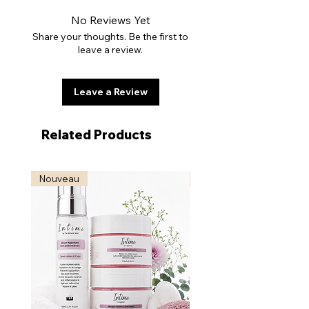
est affiné.
No Reviews Yet
Lissée, la peau est comme
Share your thoughts. Be the first to
régénérée ! Enrichit en beurre de
leave a review.
karité et en huile de jojoba
Leave a Review
Eau ,Glycérine ,Butyrospermum
Parkii (Beurre de Karité)
,Simmondsia chinensis (jojoba) Huile
Related Products
de graines,Aloe Barbadensis Feuille,
Allantoine, Tocopherol,
Nouveau
Nouveau