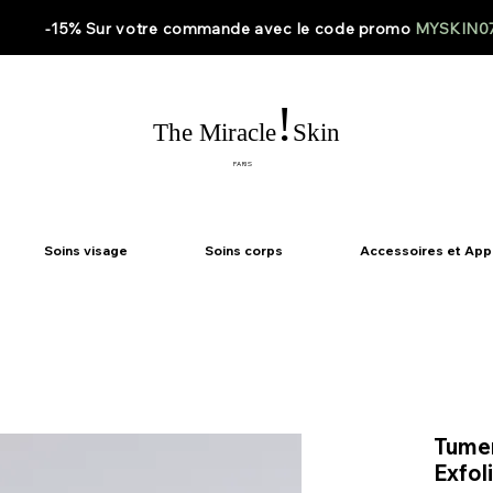
-15% Sur votre
commande
avec le code
promo
MYSKIN0
!
The Miracle
Skin
PARIS
Soins visage
Soins corps
Accessoires et App
Tumer
Exfol