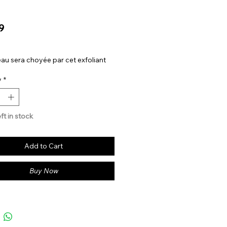
Price
9
au sera choyée par cet exfoliant
y
*
ft in stock
Add to Cart
Buy Now