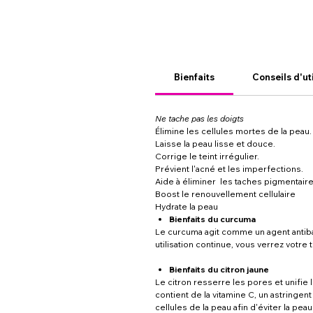
Bienfaits
Conseils d'ut
Ne tache pas les doigts
Élimine les cellules mortes de la peau.
Laisse la peau lisse et douce.
Corrige le teint irrégulier.
Prévient l'acné et les imperfections.
Aide à éliminer les taches pigmentair
Boost le renouvellement cellulaire
Hydrate la peau
Bienfaits du curcuma
Le curcuma agit comme un agent antibact
utilisation continue, vous verrez votre 
Bienfaits du citron jaune
Le citron resserre les pores et unifie 
contient de la vitamine C, un astringent 
cellules de la peau afin d'éviter la pea