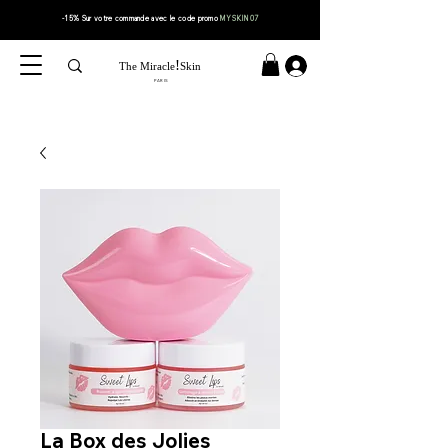
-15% Sur votre
commande
avec le code
promo
MYSKIN07
!
The Miracle
Skin
PARIS
La Box des Jolies