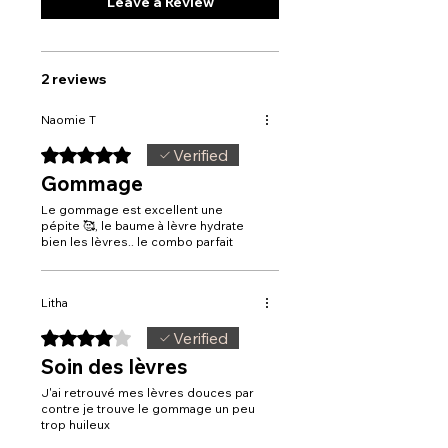
Leave a Review
masque une à deux fois par semaine ou
extract、arôme
chaque fois que vos lèvres ont besoin
3. Masques pour les lèvres :
Chaque
d’un soin intense.
masque offre une dose concentrée
d’hydratation pour régénérer et nourrir
2 reviews
en profondeur. Ils aident à restaurer la
souplesse des lèvres, en laissant une
Naomie T
sensation de fraîcheur et de douceur.
Composition
:
Collagène,acideaminé,facteur
Rated 5 out of 5 stars.
Verified
hydratant,glycérine,acides defruits
naturels,vitamine E,acidehyaluronique.
Gommage
Le gommage est excellent une
pépite 🥰, le baume à lèvre hydrate
bien les lèvres.. le combo parfait
Litha
Rated 4 out of 5 stars.
Verified
Soin des lèvres
J'ai retrouvé mes lèvres douces par
contre je trouve le gommage un peu
trop huileux