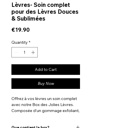
Lèvres- Soin complet
pour des Lèvres Douces
& Sublimées
Price
€19.90
Quantity
*
Add to Cart
Buy Now
Offrez à vos lèvres un soin complet
avec notre Box des Jolies Lèvres.
Composée d’un gommage exfoliant,
d’un baume réparateur repulpant et
de 20 masques pour les lèvres, cette
Que contient la box?