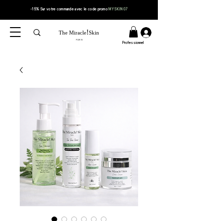
-15% Sur votre
commande
avec le code
promo
MYSKIN07
!
The Miracle
Skin
PARIS
Professionnel