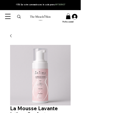
-15% Sur votre
commande
avec le code
promo
MYSKIN07
!
The Miracle
Skin
PARIS
Professionnel
La Mousse Lavante