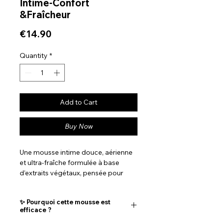
Intime-Confort
&Fraîcheur
Price
€14.90
Quantity
*
Add to Cart
Buy Now
Une mousse intime douce, aérienne
et ultra-fraîche formulée à base
d’extraits végétaux, pensée pour
purifier, apaiser et rééquilibrer
naturellement la zone intime.
✨ Pourquoi cette mousse est
Sa texture légère nettoie sans
efficace ?
agresser et apporte un confort