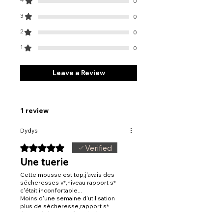
0
périodes.
Convient-elle aux femmes enceintes ?
3
0
La formule est douce. En cas de doute,
2
0
demander un avis médical reste
recommandé.
1
0
Leave a Review
1 review
Dydys
Rated 5 out of 5 stars.
Verified
Une tuerie
Cette mousse est top,j'avais des
sécheresses v*,niveau rapport s*
c'était inconfortable...
Moins d'une semaine d'utilisation
plus de sécheresse,rapport s*
épanouie(Femme fontaine).