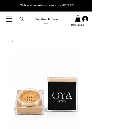
-15% Sur votre
commande
avec le code
promo
MYSKIN07
!
The Miracle
Skin
PARIS
Professionnel