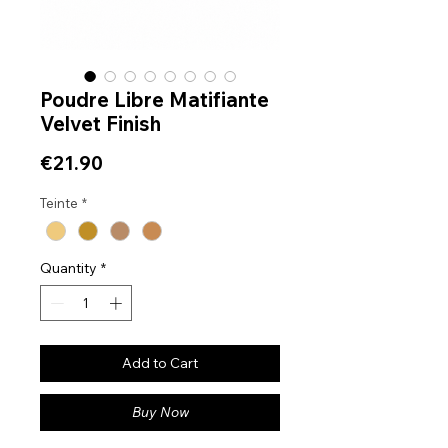
Poudre Libre Matifiante
Velvet Finish
Price
€21.90
Teinte
*
Quantity
*
Add to Cart
Buy Now