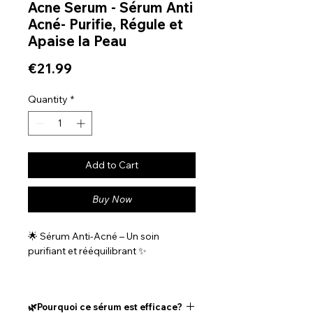
Acne Serum - Sérum Anti
Acné- Purifie, Régule et
Apaise la Peau
Price
€21.99
Quantity
*
Add to Cart
Buy Now
🌟 Sérum Anti-Acné – Un soin
purifiant et rééquilibrant ✨
Ce sérum agit en profondeur
pour réduire les imperfections et
🌿Pourquoi ce sérum est efficace?
améliorer la qualité de la peau :