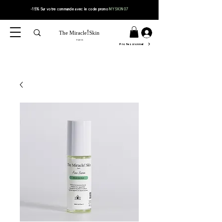
-15% Sur votre
commande
avec le code
promo
MYSKIN07
!
The Miracle
Skin
PARIS
Professionnel