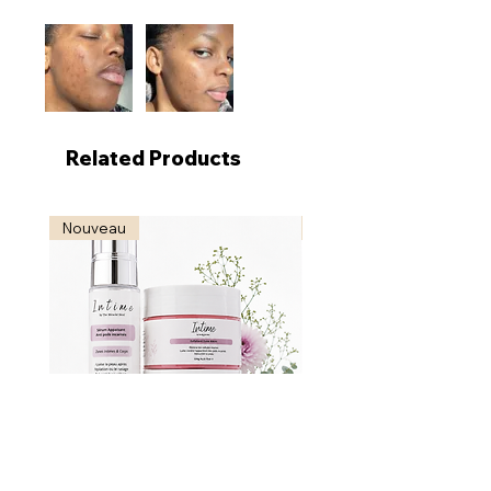
Related Products
Nouveau
Nouveau