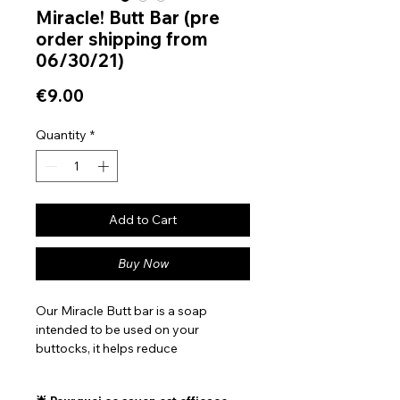
Miracle! Butt Bar (pre
order shipping from
06/30/21)
Price
€9.00
Quantity
*
Add to Cart
Buy Now
Our Miracle Butt bar is a soap
intended to be used on your
buttocks, it helps reduce
rashes,acne, dark spot
hyperpigmentation and softens the