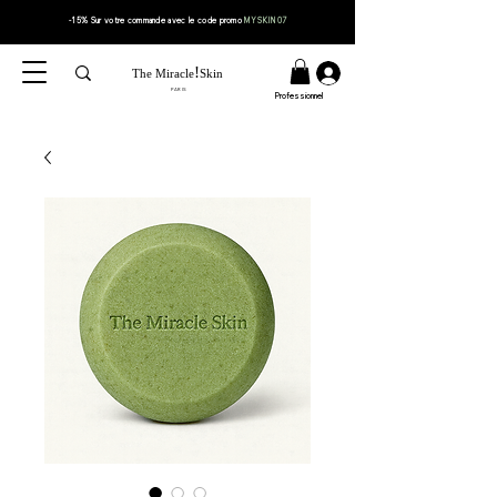
-15% Sur votre
commande
avec le code
promo
MYSKIN07
!
The Miracle
Skin
PARIS
Professionnel