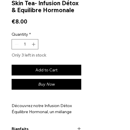
Skin Tea- Infusion Détox
& Equilibre Hormonale
Price
€8.00
Quantity
*
Only 3 left in stock
Add to Cart
Buy Now
Découvrez notre Infusion Détox
Équilibre Hormonal, un mélange
harmonieux conçu pour les
personnes soucieuses d’améliorer
Bienfaits