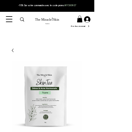
-15% Sur votre
commande
avec le code
promo
MYSKIN07
!
The Miracle
Skin
PARIS
Professionnel