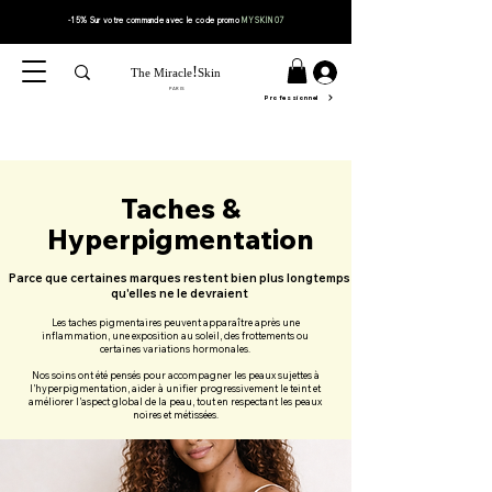
-15% Sur votre
commande
avec le code
promo
MYSKIN07
!
The Miracle
Skin
PARIS
Professionnel
Taches &
Hyperpigmentation
Parce que certaines marques restent bien plus longtemps
qu'elles ne le devraient
Les taches pigmentaires peuvent apparaître après une
inflammation, une exposition au soleil, des frottements ou
certaines variations hormonales.
Nos soins ont été pensés pour accompagner les peaux sujettes à
l’hyperpigmentation, aider à unifier progressivement le teint et
améliorer l’aspect global de la peau, tout en respectant les peaux
noires et métissées.