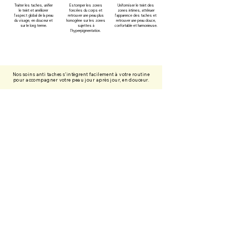
Traiter les taches, unifier
Estomper les zones
Uniformiser le teint des
le teint et améliorer
foncées du corps et
zones intimes, atténuer
l’aspect global de la peau
retrouver une peau plus
l’apparence des taches et
du visage, en douceur et
homogène sur les zones
retrouver une peau douce,
sur le long terme.
sujettes à
confortable et harmonieuse.
l’hyperpigmentation.
Nos soins anti taches s’intègrent facilement à votre routine
pour accompagner votre peau jour après jour, en douceur.