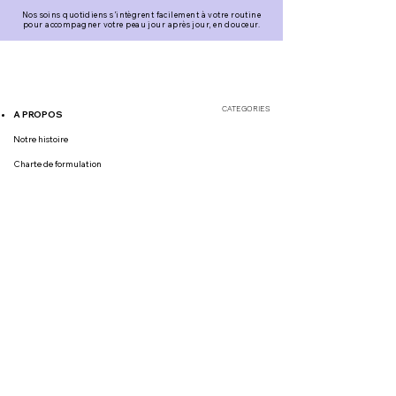
Nos soins quotidiens s’intègrent facilement à votre routine
pour accompagner votre peau jour après jour, en douceur.
CATEGORIES
A PROPOS
Notre histoire
Charte de formulation
Blog : Nos articles
OUR SERVICES
OUR MENTIONS