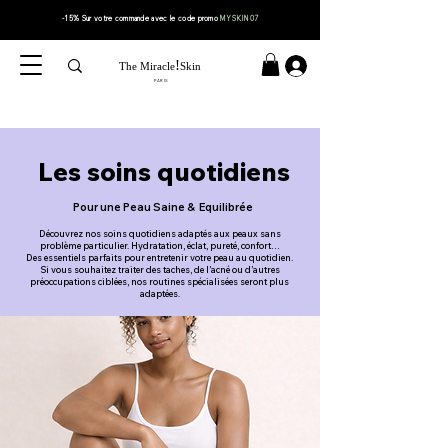
-15% Sur votre
commande
avec le code
promo
MYSKIN07
!
The Miracle
Skin
PARIS
Les soins quotidiens
Pour une Peau Saine & Equilibrée
Découvrez nos soins quotidiens adaptés aux peaux sans
problème particulier. Hydratation, éclat, pureté, confort…
Des essentiels parfaits pour entretenir votre peau au quotidien.
Si vous souhaitez traiter des taches, de l’acné ou d’autres
préoccupations ciblées, nos routines spécialisées seront plus
adaptées.