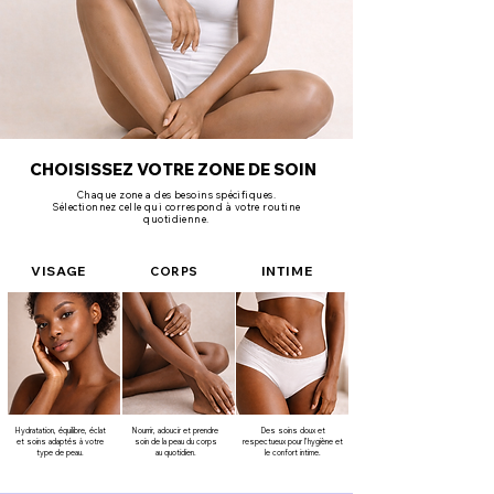
CHOISISSEZ VOTRE ZONE DE SOIN
Chaque zone a des besoins spécifiques.
Sélectionnez celle qui correspond à votre routine
quotidienne.
VISAGE
INTIME
CORPS
Hydratation, équilibre, éclat
Nourrir, adoucir et prendre
Des soins doux et
et soins adaptés à votre
soin de la peau du corps
respectueux pour l’hygiène et
type de peau.
au quotidien.
le confort intime.