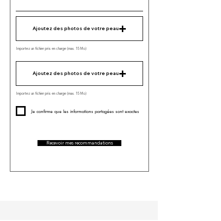
Ajoutez des photos de votre peau
Importez un fichier pris en charge (max. 15 Mo)
Ajoutez des photos de votre peau
Importez un fichier pris en charge (max. 15 Mo)
Je confirme que les informations partagées sont exactes
Recevoir mes recommandations