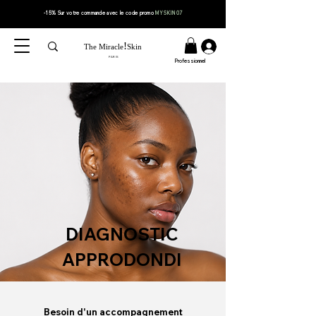
-15% Sur votre
commande
avec le code
promo
MYSKIN07
!
The Miracle
Skin
PARIS
Professionnel
DIAGNOSTIC
APPRODONDI
Besoin d'un
accompagnement