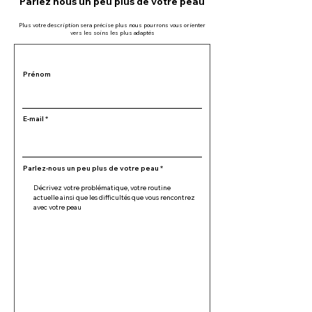
Parlez nous un peu plus de votre peau
Plus votre
description sera précise plus nous pourrons vous orienter
vers les soins les plus adaptés
Prénom
E-mail
Parlez-nous un peu plus de votre peau