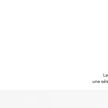
Le
une sél