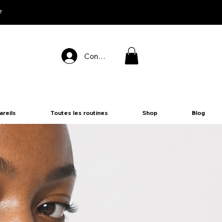
7
Connexion
areils
Toutes les routines
Shop
Blog