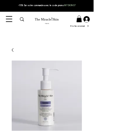
-15% Sur votre
commande
avec le code
promo
MYSKIN07
!
The Miracle
Skin
PARIS
Professionnel