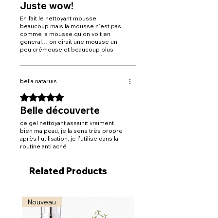
Juste wow!
En fait le nettoyant mousse
beaucoup mais la mousse n’est pas
comme la mousse qu’on voit en
general… on dirait une mousse un
peu crémeuse et beaucoup plus
douce . C’est top et ça nettoie super
bien . Perso ça a reduit voire éliminé
mes boutons c’est radical
bella nataruis
Rated 5 out of 5 stars.
Belle découverte
ce gel nettoyant assainit vraiment
bien ma peau, je la sens très propre
après l utilisation, je l'utilise dans la
routine anti acné
Related Products
Nouveau
Nouveau