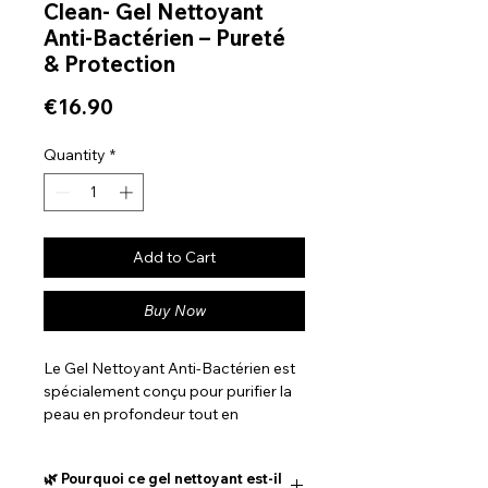
Clean- Gel Nettoyant
Anti-Bactérien – Pureté
& Protection
Price
€16.90
Quantity
*
Add to Cart
Buy Now
Le Gel Nettoyant Anti-Bactérien est
spécialement conçu pour purifier la
peau en profondeur tout en
respectant son équilibre naturel. Sa
formule associe une base lavante
🌿 Pourquoi ce gel nettoyant est-il
douce issue d’acides aminés à des