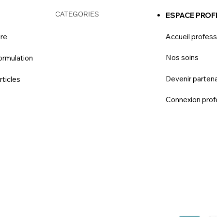
CATEGORIES
S
ESPACE PROF
ire
Accueil profess
Nos soins
ormulation
Devenir partena
rticles
Connexion prof