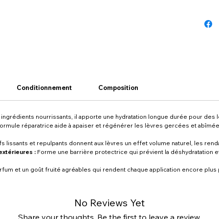
Conditionnement
Composition
en ingrédients nourrissants, il apporte une hydratation longue durée pour des
 formule réparatrice aide à apaiser et régénérer les lèvres gercées et abîmée
fs lissants et repulpants donnent aux lèvres un effet volume naturel, les renda
xtérieures :
Forme une barrière protectrice qui prévient la déshydratation e
fum et un goût fruité agréables qui rendent chaque application encore plus p
No Reviews Yet
Share your thoughts. Be the first to leave a review.