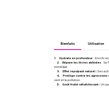
Bienfaits
Utilisation
1. Hydrate en profondeur
: Enrichi 
2. Répare les lèvres abîmées
: Sa
immédiat.
3. Effet repulpant naturel :
Ses acti
4. Protège contre les agressions e
vent et la pollution.
5. Goût fruité rafraîchissant :
Un par