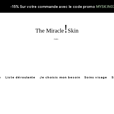
-15% Sur votre
commande
avec le code
promo
MYSKIN0
!
The Miracle
Skin
PARIS
e
Liste déroulante
Je choisis mon besoin
Soins visage
S