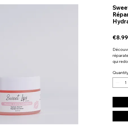
Sweet
Répar
Hydra
€8.99
Découvr
réparate
qui red
volume e
Quantit
délicieu
applicat
prenant 