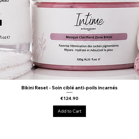
Bikini Reset - Soin ciblé anti-poils incarnés
Quick View
Price
€124.90
Add to Cart