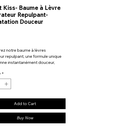
 Kiss- Baume à Lèvre
ateur Repulpant-
tation Douceur
Price
ez notre baume à lèvres
ur repulpant, une formule unique
onne instantanément douceur,
t éclat à vos lèvres. Avec son
y
*
x goût fruité, il transforme chaque
ion en un moment de plaisir tout en
soin de vos lèvres.
Add to Cart
Buy Now