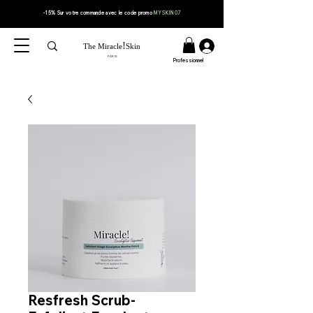
-15% Sur votre
commande
avec le code
promo
MYSKIN07
!
The Miracle
Skin
PARIS
Professionnel
Resfresh Scrub-