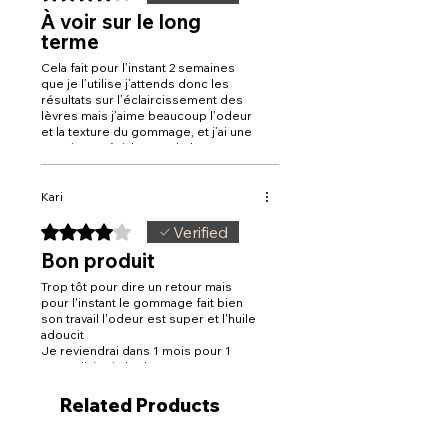
À voir sur le long
terme
Cela fait pour l’instant 2 semaines
que je l’utilise j’attends donc les
résultats sur l’éclaircissement des
lèvres mais j’aime beaucoup l’odeur
et la texture du gommage, et j’ai une
mention spéciale pour le baume que
j’utilise en gloss toute la journée et
ce serait peut être bien de faire un
format sac 😉😬
Kari
Rated 4 out of 5 stars.
Verified
Bon produit
Trop tôt pour dire un retour mais
pour l'instant le gommage fait bien
son travail l'odeur est super et l'huile
adoucit
Je reviendrai dans 1 mois pour 1
retour j'ai pris le duo pour un
éclaircissement...livraison rapide à la
reunion.merci
Related Products