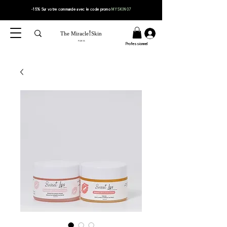
-15% Sur votre
commande
avec le code
promo
MYSKIN07
!
The Miracle
Skin
PARIS
Professionnel