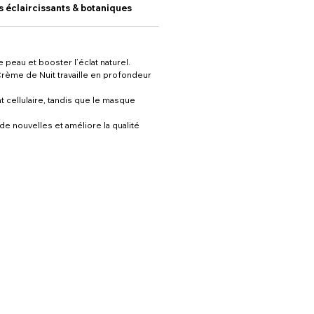
fs éclaircissants & botaniques
📌Précautions d'emploi
 peau et booster l’éclat naturel.
Crème de Nuit travaille en profondeur
t cellulaire, tandis que le masque
de nouvelles et améliore la qualité