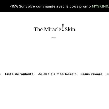
-15% Sur votre
commande
avec le code
promo
MYSKIN0
!
The Miracle
Skin
PARIS
e
Liste déroulante
Je choisis mon besoin
Soins visage
S