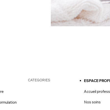
CATEGORIES
S
ESPACE PROF
ire
Accueil profess
Nos soins
ormulation