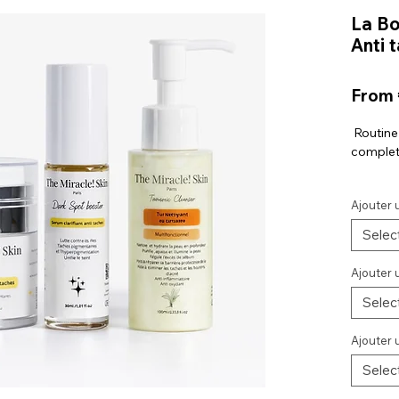
La Bo
Anti 
From
Routine
complet 
Cette ro
Ajouter 
complèt
complém
Selec
pigmenta
booster l
Ajouter 
✔ Nettoi
Selec
optimise
✔ Exfoli
Ajouter 
cellules
Selec
renouvel
✔ Corrig