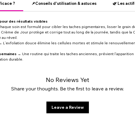
ficace ?
📌Conseils d'utilisation & astuces
🌿 Les acti
our des résultats visibles
aque soin est formulé pour cibler les taches pigmentaires, lisser le grain de
Crème de Jour protège et corrige tout au long de la journée, tandis que la 
 au réveil.
 L’exfoliation douce élimine les cellules mortes et stimule le renouvellemen
 semaines
→ Une routine qui traite les taches anciennes, prévient l’apparition 
tion durable.
No Reviews Yet
Share your thoughts. Be the first to leave a review.
Leave a Review