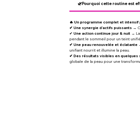
🌿Pourquoi cette routine est ef
🔥 Un programme complet et intensif p
✔ Une synergie d’actifs puissants
→ Ch
✔
Une action continue jour & nuit
→ La 
pendant le sommeil pour un teint unifié
✔ Une peau renouvelée et éclatante
→
unifiant nourrit et illumine la peau.
✔ Des résultats visibles en quelques
globale de la peau pour une transforma