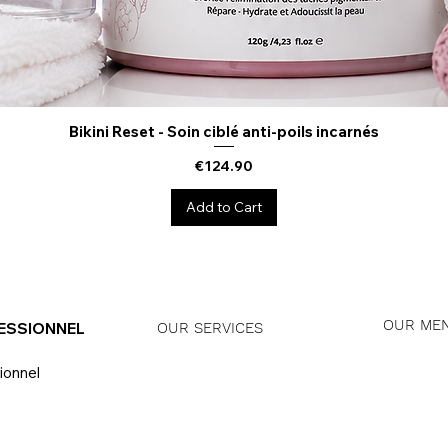
Bikini Reset - Soin ciblé anti-poils incarnés
Quick View
Price
€124.90
Add to Cart
OUR ME
ESSIONNEL
OUR SERVICES
ionnel