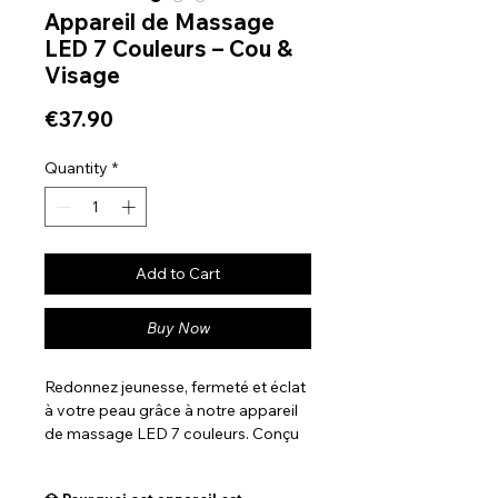
Appareil de Massage
LED 7 Couleurs – Cou &
Visage
Price
€37.90
Quantity
*
Add to Cart
Buy Now
Redonnez jeunesse, fermeté et éclat
à votre peau grâce à notre appareil
de massage LED 7 couleurs. Conçu
pour raffermir le cou, lisser les ridules
et stimuler la circulation, il combine