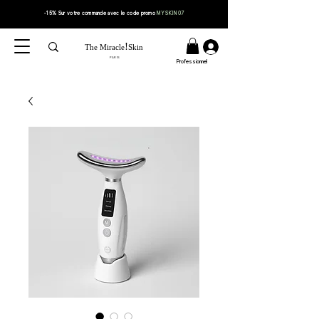
-15% Sur votre
commande
avec le code
promo
MYSKIN07
!
The Miracle
Skin
PARIS
Professionnel