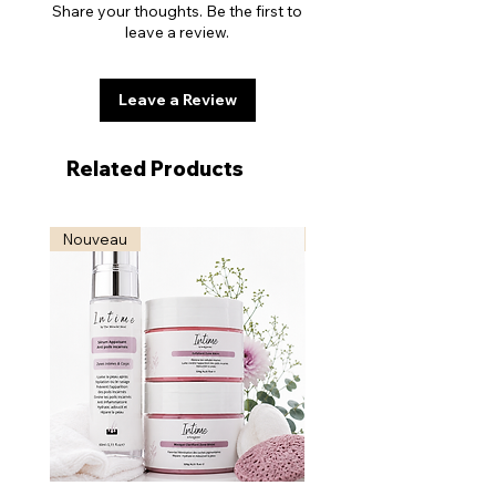
Share your thoughts. Be the first to
Peut-on l’utiliser sur tout le visage ?
leave a review.
Oui, il s’adapte à toutes les zones (nez,
menton, joues, front).
Leave a Review
Related Products
Nouveau
Nouveau