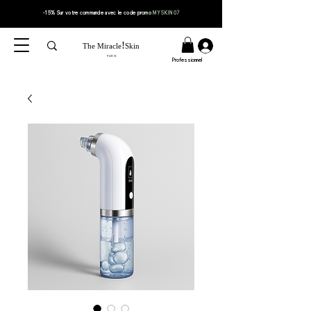
-15% Sur votre
commande
avec le code
promo
MYSKIN07
!
The Miracle
Skin
PARIS
Professionnel