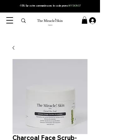
-15% Sur votre
commande
avec le code
promo
MYSKIN07
!
The Miracle
Skin
PARIS
Charcoal Face Scrub-