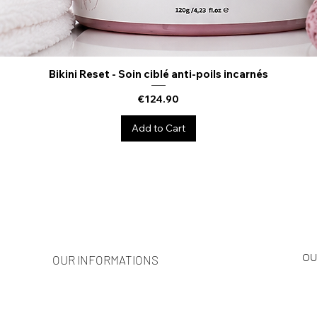
Bikini Reset - Soin ciblé anti-poils incarnés
Quick View
Price
€124.90
Add to Cart
OU
OUR INFORMATIONS