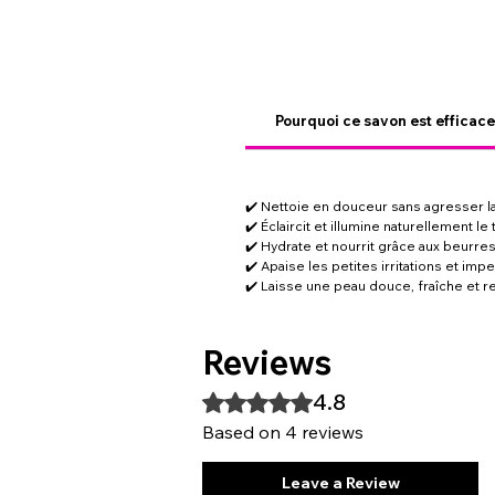
Pourquoi ce savon est efficace
✔️ Nettoie en douceur sans agresser l
✔️ Éclaircit et illumine naturellement le 
✔️ Hydrate et nourrit grâce aux beurres
✔️ Apaise les petites irritations et imp
✔️ Laisse une peau douce, fraîche et re
Reviews
4.8
Rated 4.8 out of 5 stars.
Based on 4 reviews
Leave a Review