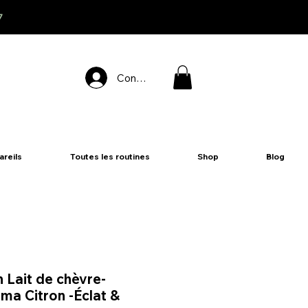
7
Connexion
areils
Toutes les routines
Shop
Blog
 Lait de chèvre-
ma Citron -Éclat &