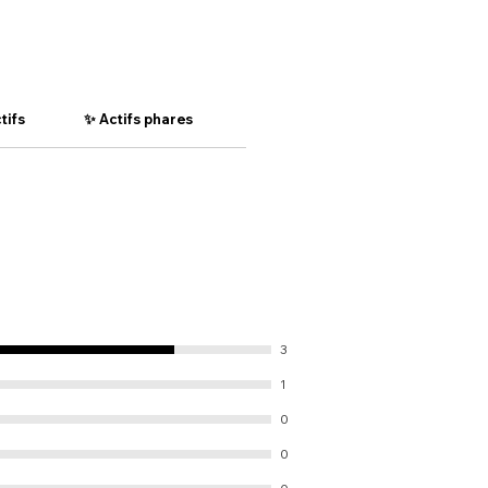
tifs
✨ Actifs phares
❓ Questions fréquentes (FAQ)
3
1
0
0