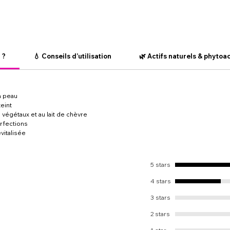
 ?
💧 Conseils d’utilisation
🌿 Actifs naturels & phytoac
a peau
teint
 végétaux et au lait de chèvre
erfections
vitalisée
5 stars
4 stars
3 stars
2 stars