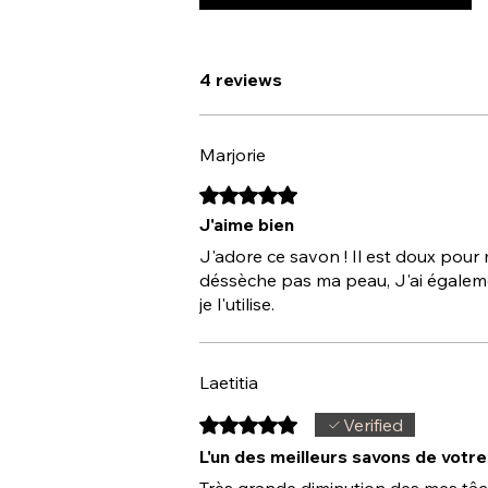
4 reviews
Marjorie
Rated 5 out of 5 stars.
J'aime bien
J'adore ce savon ! Il est doux pour
déssèche pas ma peau, J'ai égalem
je l'utilise.
Laetitia
Rated 5 out of 5 stars.
Verified
L'un des meilleurs savons de vot