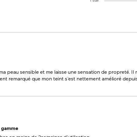
1 star
 ma peau sensible et me laisse une sensation de propreté. Il 
ent remarqué que mon teint s'est nettement amélioré depui
re gamme