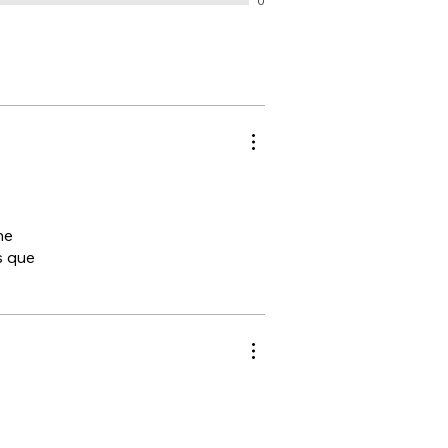
0
ne
s que