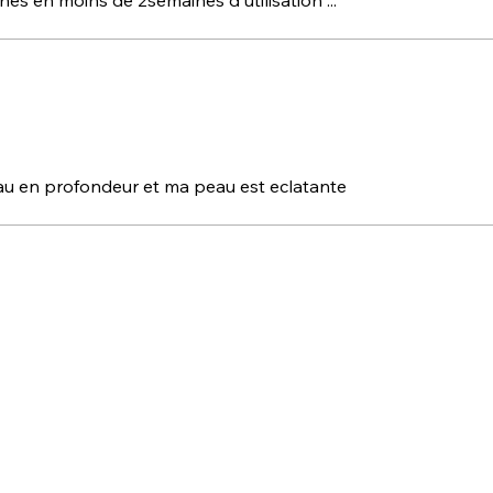
es en moins de 2semaines d'utilisation ...
peau en profondeur et ma peau est eclatante