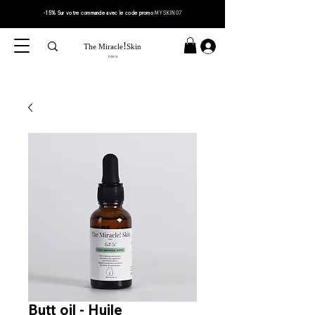
-15% Sur votre
commande
avec le code
promo
MYSKIN07
!
The Miracle
Skin
PARIS
Butt oil - Huile