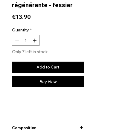
régénérante - fessier
Price
€13.90
Quantity
*
Only 7 left in stock
Add to Cart
Buy Now
Composition