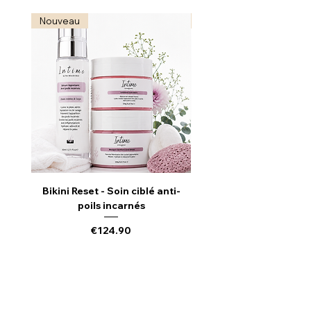
Nouveau
Nouveau
Bikini Reset - Soin ciblé anti-
Radiance Reveal - S
poils incarnés
Illuminateur & Revitali
Price
€124.90
Add to Cart