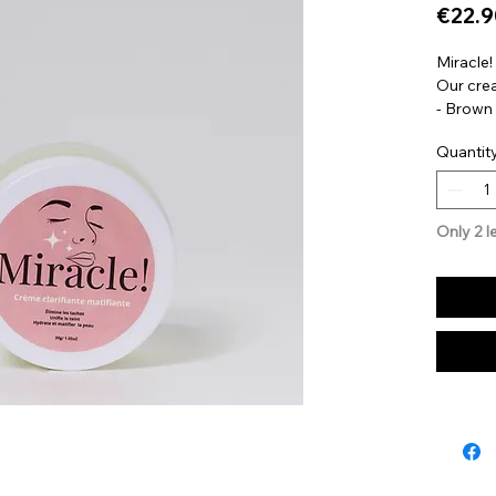
€22.9
Miracle
Our crea
- Brown 
Pimple s
Quantit
Hyperpig
Cure fo
Compost
Oil, joj
Only 2 le
3%,, Par