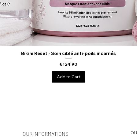
Bikini Reset - Soin ciblé anti-poils incarnés
Quick View
Price
€124.90
Add to Cart
OU
OUR INFORMATIONS