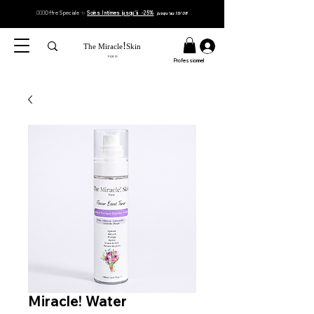
👉🏼✨Offre Speciale ✨
Soins Intimes jusqu'à -25%
jusqu'au 13/08
!
The Miracle
Skin
PARIS
Professionnel
Miracle! Water