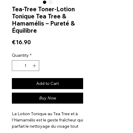
Tea-Tree Toner-Lotion
Tonique Tea Tree &
Hamamélis – Pureté &
Équilibre
Price
€16.90
Quantity
*
Add to Cart
Buy Now
La Lotion Tonique au Tea Tree et à
l’Hamamélis est le geste fraîcheur qui
parfait le nettoyage du visage tout
en rééquilibrant la peau. Sa formule