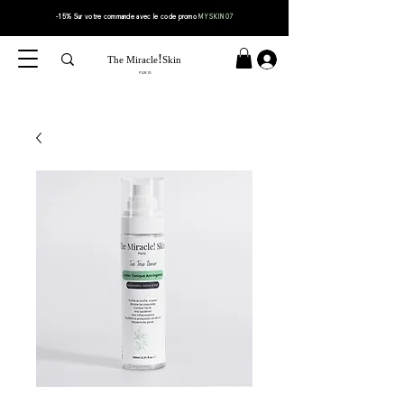
-15% Sur votre
commande
avec le code
promo
MYSKIN07
!
The Miracle
Skin
PARIS