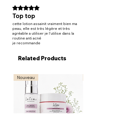
Rated 5 out of 5 stars.
Top top
cette lotion assainit vraiment bien ma
peau, elle est très légère et très
agréable a utiliser je l'utilise dans la
routine anti acné
je recommande
Related Products
Nouveau
Nouveau