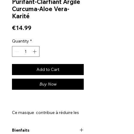
Purifant-Clarfiant Argile
Curcuma-Aloe Vera-
Karité
Price
€14.99
Quantity
*
Add to Cart
Buy Now
Ce masque contribue à réduire les
problèmes d’ hyperpigmentation, et
uniformise le teint en éclaircissant les
Bienfaits
zones naturellement sombres. Il aide