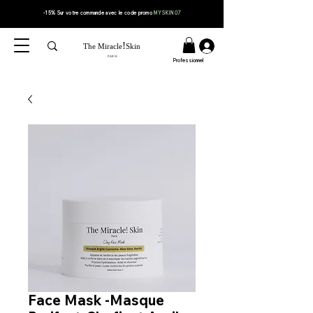
-15% Sur votre
commande
avec le code
promo
MYSKIN07
!
The Miracle
Skin
PARIS
Professionnel
Face Mask -Masque